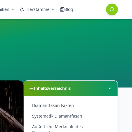
ilien
Tierstämme
Blog
Inhaltsverzeichnis
Diamantfasan Fakten
Systematik Diamantfasan
Äußerliche Merkmale des