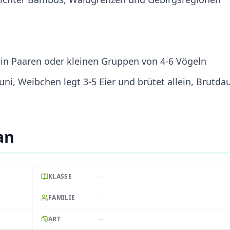
in Paaren oder kleinen Gruppen von 4-6 Vögeln
Juni, Weibchen legt 3-5 Eier und brütet allein, Brutda
an
--
KLASSE
--
FAMILIE
--
ART