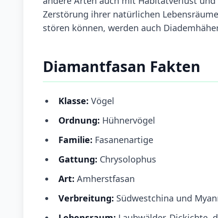
andere Arten auch mit Habitatverlust un
Zerstörung ihrer natürlichen Lebensräume
stören können, werden auch Diademhähe
Diamantfasan Fakten
Klasse:
Vögel
Ordnung:
Hühnervögel
Familie:
Fasanenartige
Gattung:
Chrysolophus
Art:
Amherstfasan
Verbreitung:
Südwestchina und Mya
Lebensraum:
Laubwälder, Dickichte,