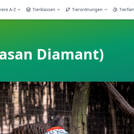
iere A-Z
Tierklassen
Tierordnungen
Tierfam
Fasan Diamant)