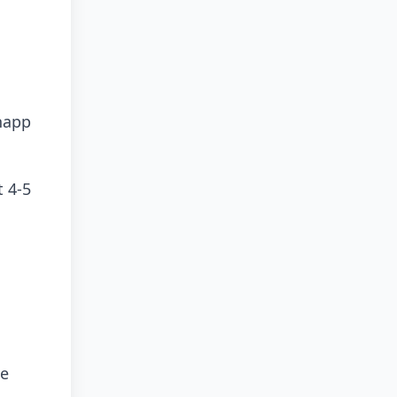
napp
 4-5
le