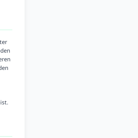
ter
nden
eren
den
ist.