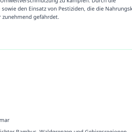
d Umweltverschmutzung zu kämpfen. Durch die
 sowie den Einsatz von Pestiziden, die die Nahrungs
r zunehmend gefährdet.
nmar
 dichter Bambus, Waldgrenzen und Gebirgsregionen