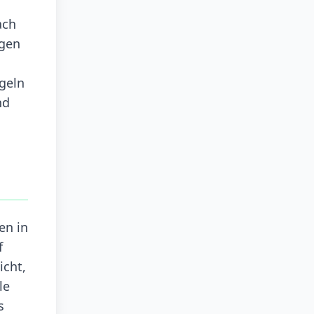
ach
agen
geln
nd
en in
f
icht,
le
s