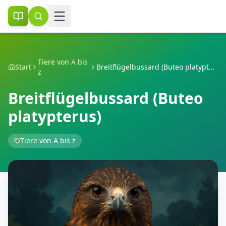
Tiere von A bis
Start
Breitflügelbussard (Buteo platypterus)
z
Breitflügelbussard (Buteo
platypterus)
Tiere von A bis z