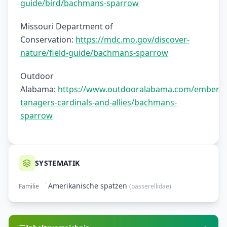
guide/bird/bachmans-sparrow
Missouri Department of
Conservation:
https://mdc.mo.gov/discover-
nature/field-guide/bachmans-sparrow
Outdoor
Alabama:
https://www.outdooralabama.com/emberizi
tanagers-cardinals-and-allies/bachmans-
sparrow
SYSTEMATIK
Amerikanische spatzen
Familie
(
passerellidae
)