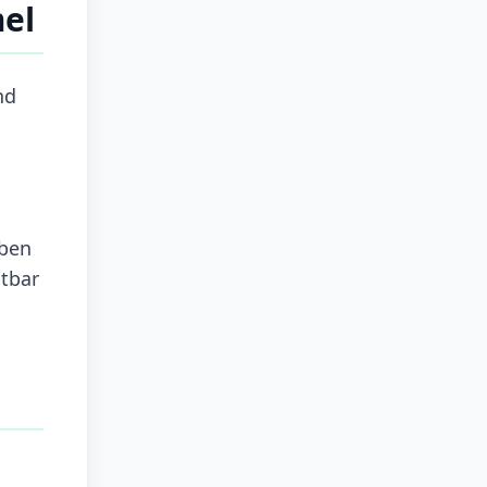
el
nd
oben
htbar