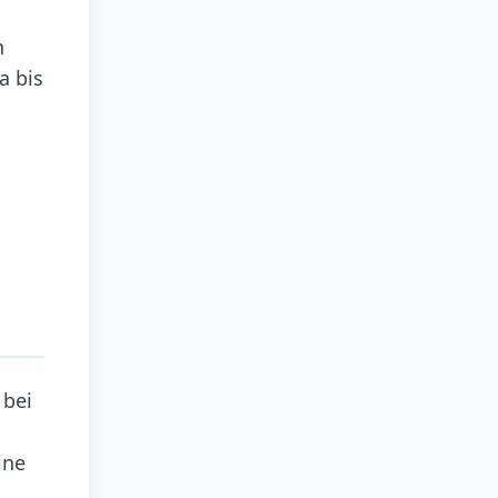
n
a bis
m
 bei
ine