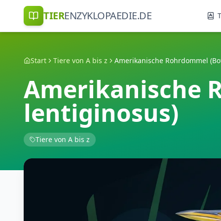
TIER
ENZYKLOPAEDIE.DE
T
Start
Tiere von A bis z
Amerikanische 
lentiginosus)
Tiere von A bis z