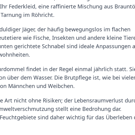
Ihr Federkleid, eine raffinierte Mischung aus Braunt
 Tarnung im Röhricht.
uldiger Jäger, der häufig bewegungslos im flachen
tetiere wie Fische, Insekten und andere kleine Tier
 unten gerichtete Schnabel sind ideale Anpassungen 
wohnheiten.
dommel findet in der Regel einmal jährlich statt. Si
ion über dem Wasser. Die Brutpflege ist, wie bei viele
 von Männchen und Weibchen.
ie Art nicht ohne Risiken; der Lebensraumverlust dur
weltverschmutzung stellt eine Bedrohung dar.
euchtgebiete sind daher wichtig für das Überleben 