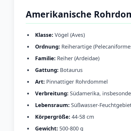
Amerikanische Rohrdo
Klasse:
Vögel (Aves)
Ordnung:
Reiherartige (Pelecaniforme
Familie:
Reiher (Ardeidae)
Gattung:
Botaurus
Art:
Pinnattiger Rohrdommel
Verbreitung:
Südamerika, insbesonder
Lebensraum:
Süßwasser-Feuchtgebiete
Körpergröße:
44-58 cm
Gewicht:
500-800 g