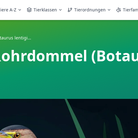
iere A-Z
Tierklassen
Tierordnungen
Tierfam
Amerikanische Rohrdommel (Botaurus lentiginosus)
Rohrdommel (Bota