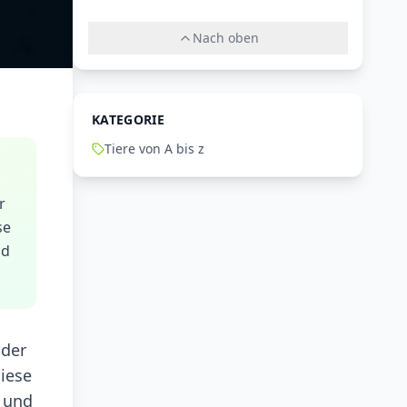
Nach oben
KATEGORIE
Tiere von A bis z
r
se
nd
 der
Diese
f und