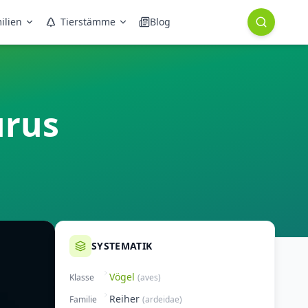
ilien
Tierstämme
Blog
urus
SYSTEMATIK
Vögel
Klasse
(
aves
)
Reiher
Familie
(
ardeidae
)