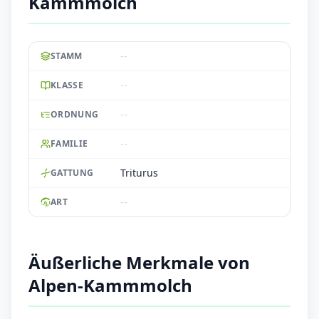
Kammmolch
--
STAMM
--
KLASSE
--
ORDNUNG
--
FAMILIE
Triturus
GATTUNG
--
ART
Äußerliche Merkmale von
Alpen-Kammmolch