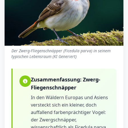
Der Zwerg-Fliegenschnäpper (Ficedula parva) in seinem
typischen Lebensraum (KI Generiert)
Zusammenfassung:
Zwerg-
Fliegenschnäpper
In den Wäldern Europas und Asiens
versteckt sich ein kleiner, doch
auffallend farbenprächtiger Vogel:
der Zwergschnäpper,
wissenschaftlich als Ficedula parva