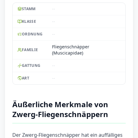
--
STAMM
--
KLASSE
--
ORDNUNG
Fliegenschnäpper
FAMILIE
(Muscicapidae)
--
GATTUNG
--
ART
Äußerliche Merkmale von
Zwerg-Fliegenschnäppern
Der Zwerg-Fliegenschnäpper hat ein auffälliges