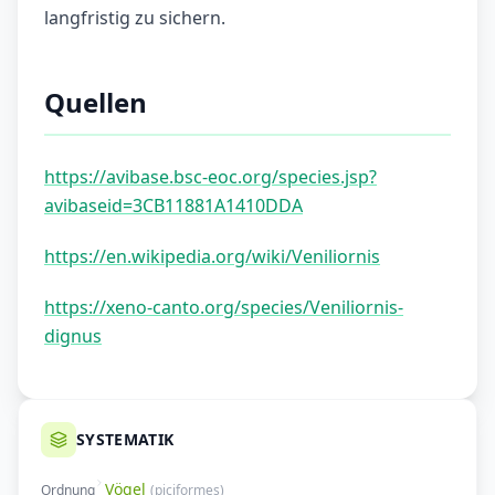
langfristig zu sichern.
Quellen
https://avibase.bsc-eoc.org/species.jsp?
avibaseid=3CB11881A1410DDA
https://en.wikipedia.org/wiki/Veniliornis
https://xeno-canto.org/species/Veniliornis-
dignus
SYSTEMATIK
Vögel
Ordnung
(
piciformes
)