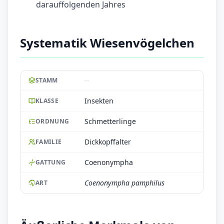
darauffolgenden Jahres
Systematik Wiesenvögelchen
--
STAMM
Insekten
KLASSE
Schmetterlinge
ORDNUNG
Dickkopffalter
FAMILIE
Coenonympha
GATTUNG
Coenonympha pamphilus
ART