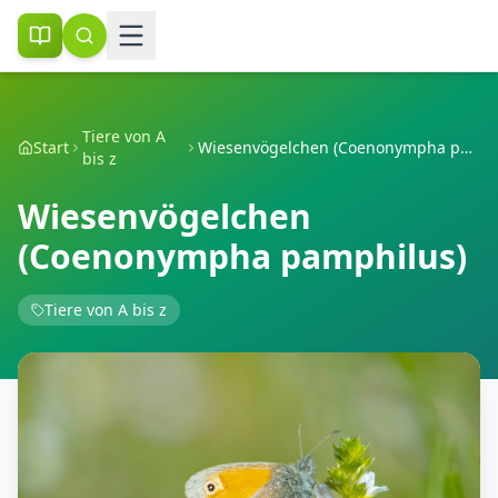
Tiere von A
Start
Wiesenvögelchen (Coenonympha pamphilus)
bis z
Wiesenvögelchen
(Coenonympha pamphilus)
Tiere von A bis z