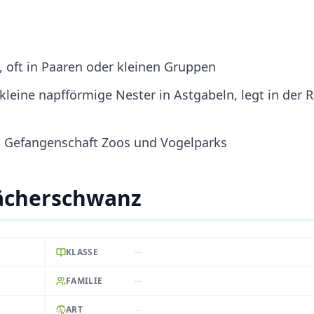
ft, oft in Paaren oder kleinen Gruppen
kleine napfförmige Nester in Astgabeln, legt in der 
in Gefangenschaft Zoos und Vogelparks
ächerschwanz
--
KLASSE
--
FAMILIE
--
ART