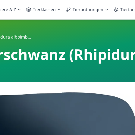
iere A-Z
Tierklassen
Tierordnungen
Tierfam
Weißrand-Fächerschwanz (Rhipidura alboimbata)
schwanz (Rhipidur