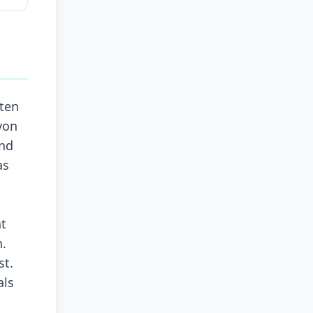
rten
von
end
as
t
n.
st.
als