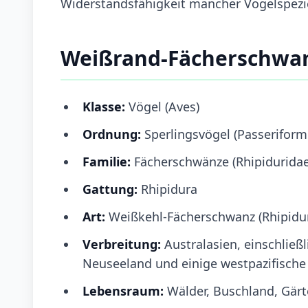
Widerstandsfähigkeit mancher Vogelspezie
Weißrand-Fächerschwa
Klasse:
Vögel (Aves)
Ordnung:
Sperlingsvögel (Passeriform
Familie:
Fächerschwänze (Rhipiduridae
Gattung:
Rhipidura
Art:
Weißkehl-Fächerschwanz (Rhipidur
Verbreitung:
Australasien, einschließ
Neuseeland und einige westpazifische
Lebensraum:
Wälder, Buschland, Gär