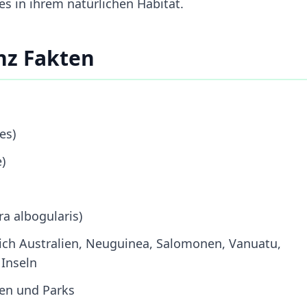
s in ihrem natürlichen Habitat.
nz Fakten
es)
)
a albogularis)
lich Australien, Neuguinea, Salomonen, Vanuatu,
 Inseln
ten und Parks