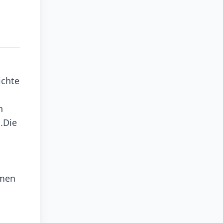
ichte
n
.Die
umen