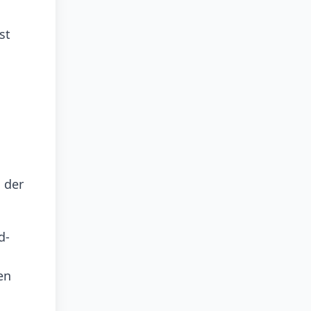
st
 der
d-
en