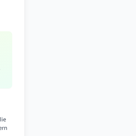
e
lie
ern