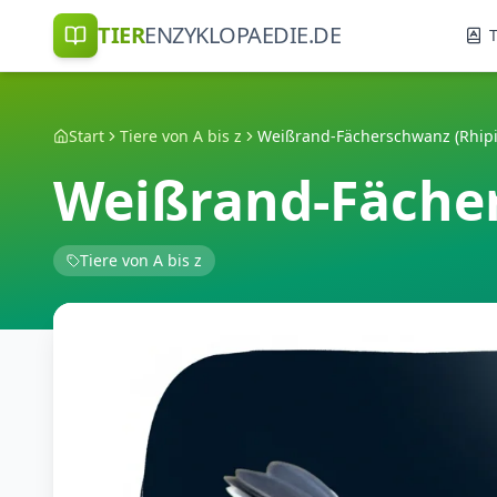
TIER
ENZYKLOPAEDIE.DE
T
Start
Tiere von A bis z
Weißrand-Fächer
Tiere von A bis z