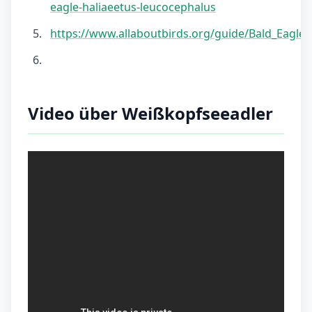
eagle-haliaeetus-leucocephalus
https://www.allaboutbirds.org/guide/Bald_Eagle/
Video über Weißkopfseeadler