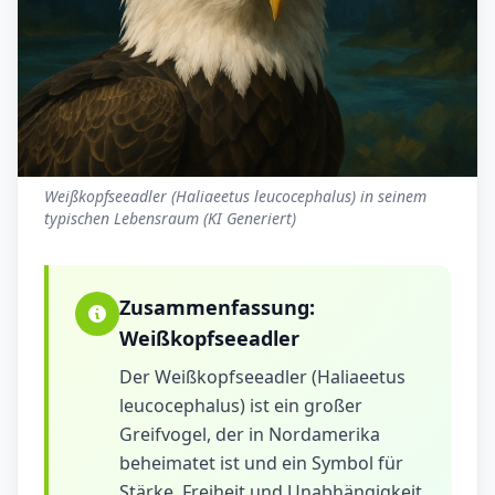
Weißkopfseeadler (Haliaeetus leucocephalus) in seinem
typischen Lebensraum (KI Generiert)
Zusammenfassung:
Weißkopfseeadler
Der Weißkopfseeadler (Haliaeetus
leucocephalus) ist ein großer
Greifvogel, der in Nordamerika
beheimatet ist und ein Symbol für
Stärke, Freiheit und Unabhängigkeit