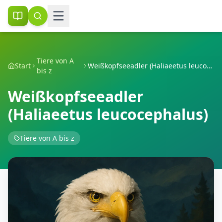
Tiere von A
Start
Weißkopfseeadler (Haliaeetus leucocephalus)
bis z
Weißkopfseeadler
(Haliaeetus leucocephalus)
Tiere von A bis z