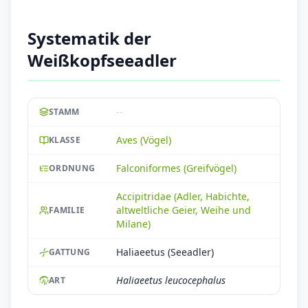
Systematik der
Weißkopfseeadler
--
STAMM
Aves (Vögel)
KLASSE
Falconiformes (Greifvögel)
ORDNUNG
Accipitridae (Adler, Habichte,
altweltliche Geier, Weihe und
FAMILIE
Milane)
Haliaeetus (Seeadler)
GATTUNG
Haliaeetus leucocephalus
ART