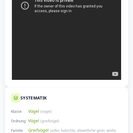
SYSTEMATIK
Vögel
Klasse
(
vögel
)
Vögel
Ordnung
(
greifvögel
)
Greifvögel
Familie
(
adler, habichte, altweltliche geier, weihe