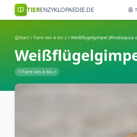
TIER
ENZYKLOPAEDIE.DE
T
Start
Tiere von A bis z
Weißflügelgimpel (Rhodospiza o
Weißflügelgimpe
Tiere von A bis z