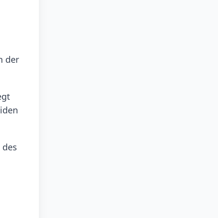
n der
egt
eiden
 des