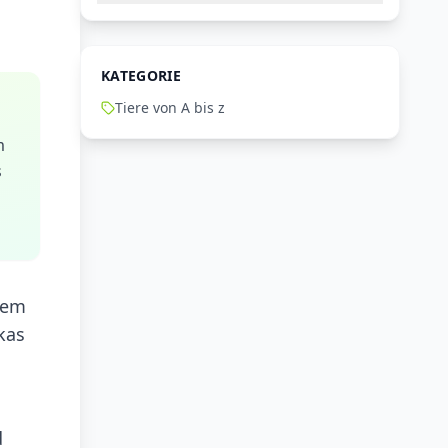
KATEGORIE
Tiere von A bis z
m
s
dem
kas
d