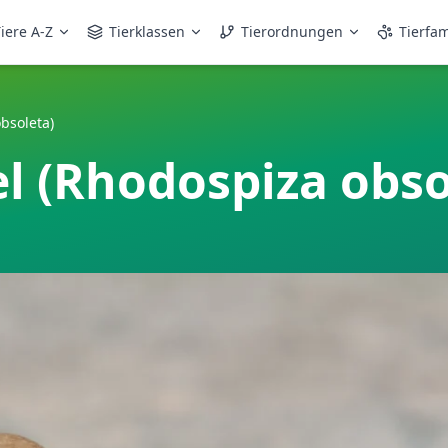
iere A-Z
Tierklassen
Tierordnungen
Tierfam
bsoleta)
l (Rhodospiza obso