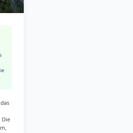
s
ie
 das
 Die
em,