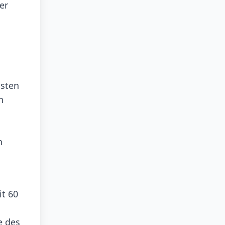
er
ssten
n
n
it 60
e des