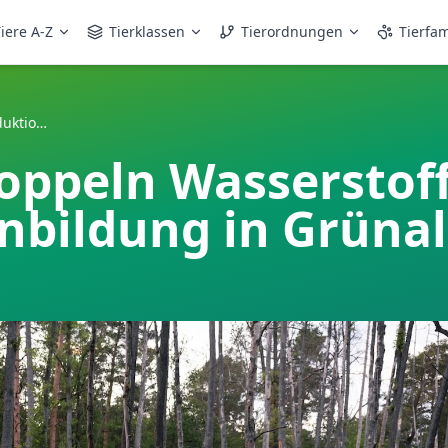
iere A-Z
Tierklassen
Tierordnungen
Tierfam
Turboalgen verdoppeln Wasserstoffproduktion - Gen für Hydrogenbildung in Grünalgen entdeckt
oppeln Wasserstoff
nbildung in Grüna