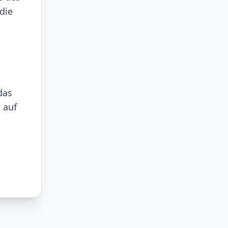
die
das
 auf