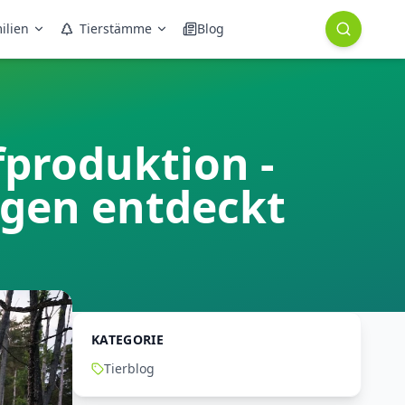
ilien
Tierstämme
Blog
produktion -
lgen entdeckt
KATEGORIE
Tierblog