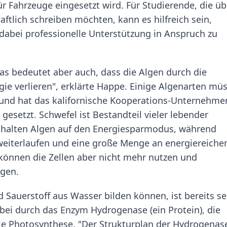
ür Fahrzeuge eingesetzt wird. Für Studierende, die üb
tlich schreiben möchten, kann es hilfreich sein,
abei professionelle Unterstützung in Anspruch zu
Das bedeutet aber auch, dass die Algen durch die
ie verlieren", erklärte Happe. Einige Algenarten mü
und hat das kalifornische Kooperations-Unternehme
 gesetzt. Schwefel ist Bestandteil vieler lebender
schalten Algen auf den Energiesparmodus, während
weiterlaufen und eine große Menge an energiereiche
önnen die Zellen aber nicht mehr nutzen und
ogen.
 Sauerstoff aus Wasser bilden können, ist bereits se
bei durch das Enzym Hydrogenase (ein Protein), die
ie Photosynthese. "Der Strukturplan der Hydrogenas