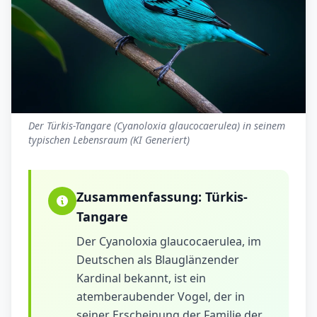
Der Türkis-Tangare (Cyanoloxia glaucocaerulea) in seinem
typischen Lebensraum (KI Generiert)
Zusammenfassung:
Türkis-
Tangare
Der Cyanoloxia glaucocaerulea, im
Deutschen als Blauglänzender
Kardinal bekannt, ist ein
atemberaubender Vogel, der in
seiner Erscheinung der Familie der