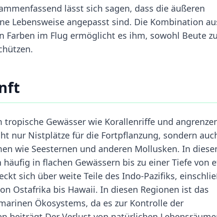
sammenfassend lässt sich sagen, dass die äußeren
ine Lebensweise angepasst sind. Die Kombination au
en Farben im Flug ermöglicht es ihm, sowohl Beute z
chützen.
nft
 tropische Gewässer wie Korallenriffe und angrenze
t nur Nistplätze für die Fortpflanzung, sondern auc
men wie Seesternen und anderen Mollusken. In diese
häufig in flachen Gewässern bis zu einer Tiefe von 
ckt sich über weite Teile des Indo-Pazifiks, einschlie
n Ostafrika bis Hawaii. In diesen Regionen ist das
 marinen Ökosystems, da es zur Kontrolle der
n beiträgt.Der Verlust von natürlichen Lebensräume