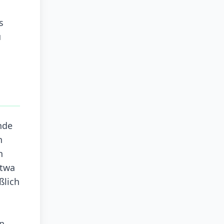
s
u
nde
h
n
etwa
ßlich
n