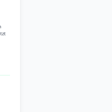
n
tzt