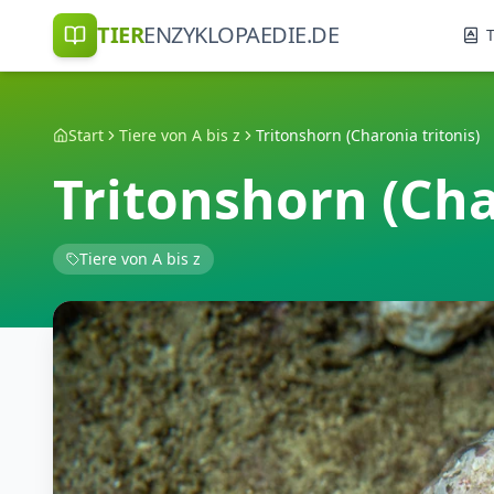
TIER
ENZYKLOPAEDIE.DE
T
Start
Tiere von A bis z
Tritonshorn (Charonia tritonis)
Tritonshorn (Cha
Tiere von A bis z