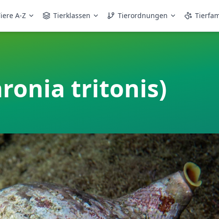
iere A-Z
Tierklassen
Tierordnungen
Tierfam
ronia tritonis)