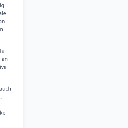
ig
ale
on
rn
ls
e an
ive
 auch
,
ike