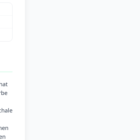
hat
rbe
chale
chen
hen