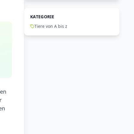
KATEGORIE
Tiere von A bis z
ken
r
en