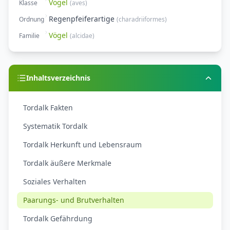
Vögel
Klasse
(
aves
)
Regenpfeiferartige
Ordnung
(
charadriiformes
)
Vögel
Familie
(
alcidae
)
Inhaltsverzeichnis
Tordalk Fakten
Systematik Tordalk
Tordalk Herkunft und Lebensraum
Tordalk äußere Merkmale
Soziales Verhalten
Paarungs- und Brutverhalten
Tordalk Gefährdung