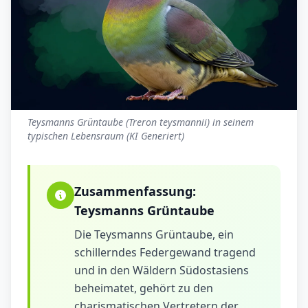
Teysmanns Grüntaube (Treron teysmannii) in seinem
typischen Lebensraum (KI Generiert)
Zusammenfassung:
Teysmanns Grüntaube
Die Teysmanns Grüntaube, ein
schillerndes Federgewand tragend
und in den Wäldern Südostasiens
beheimatet, gehört zu den
charismatischen Vertretern der