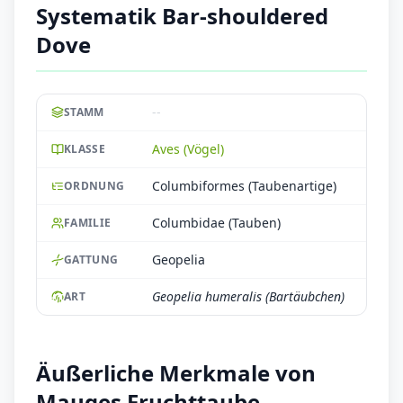
Systematik Bar-shouldered
Dove
--
STAMM
Aves (Vögel)
KLASSE
Columbiformes (Taubenartige)
ORDNUNG
Columbidae (Tauben)
FAMILIE
Geopelia
GATTUNG
Geopelia humeralis (Bartäubchen)
ART
Äußerliche Merkmale von
Mauges Fruchttaube