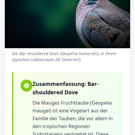
Die Bar-shouldered Dove (Geopelia humeralis) in ihrem
typischen Lebensraum (KI Generiert)
Zusammenfassung:
Bar-
shouldered Dove
Die Mauges Fruchttaube (Geopelia
maugei) ist eine Vogelart aus der
Familie der Tauben, die vor allem in
den tropischen Regionen
Südostasiens verbreitet ist. Diese