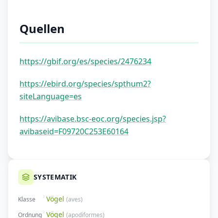
Quellen
https://gbif.org/es/species/2476234
https://ebird.org/species/spthum2?
siteLanguage=es
https://avibase.bsc-eoc.org/species.jsp?
avibaseid=F09720C253E60164
SYSTEMATIK
Vögel
Klasse
(
aves
)
Vögel
Ordnung
(
apodiformes
)