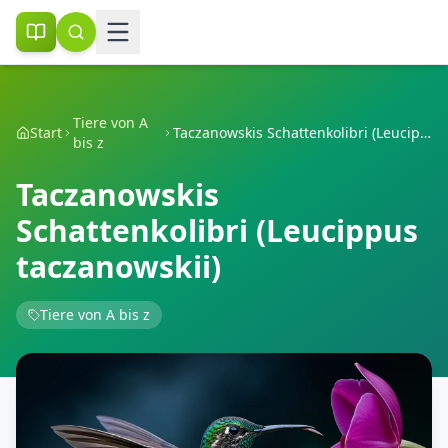
Tiere von A
Start
Taczanowskis Schattenkolibri (Leucippus taczanowskii)
bis z
Taczanowskis
Schattenkolibri (Leucippus
taczanowskii)
Tiere von A bis z