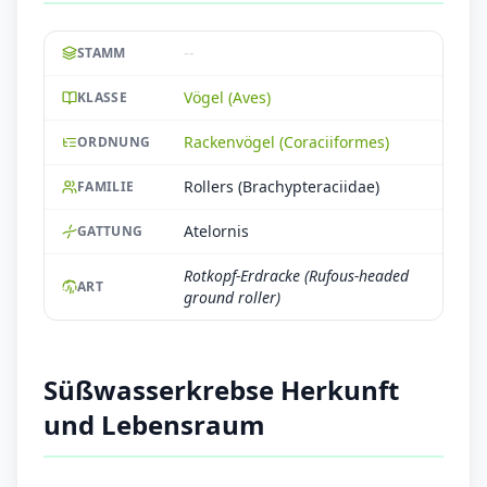
--
STAMM
Vögel (Aves)
KLASSE
Rackenvögel (Coraciiformes)
ORDNUNG
Rollers (Brachypteraciidae)
FAMILIE
Atelornis
GATTUNG
Rotkopf-Erdracke (Rufous-headed
ART
ground roller)
Süßwasserkrebse Herkunft
und Lebensraum