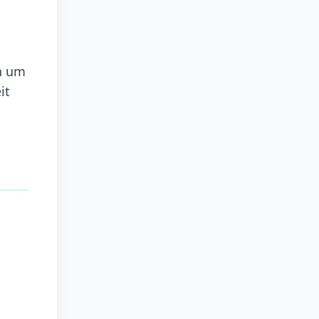
in um
it