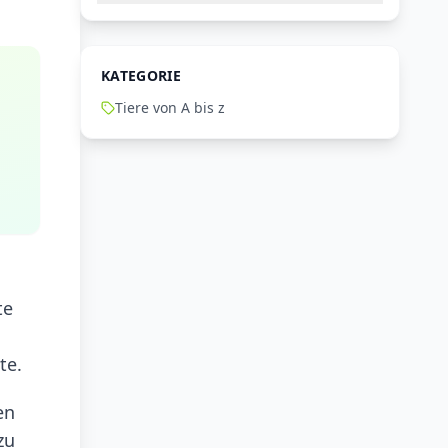
KATEGORIE
Tiere von A bis z
te
te.
en
zu