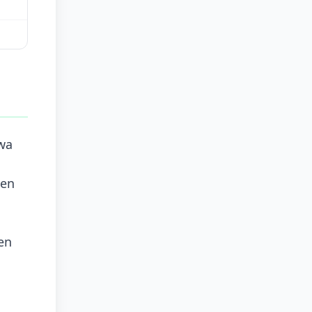
twa
nen
en