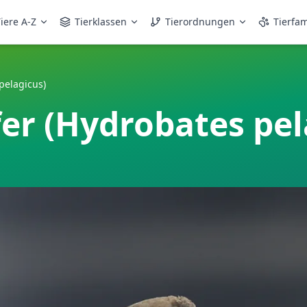
iere A-Z
Tierklassen
Tierordnungen
Tierfam
pelagicus)
er (Hydrobates pel