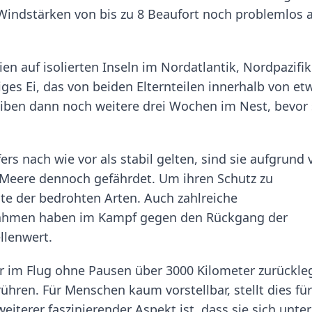
i Windstärken von bis zu 8 Beaufort noch problemlos
en auf isolierten Inseln im Nordatlantik, Nordpazifi
ges Ei, das von beiden Elternteilen innerhalb von et
eiben dann noch weitere drei Wochen im Nest, bevor 
s nach wie vor als stabil gelten, sind sie aufgrund 
Meere dennoch gefährdet. Um ihren Schutz zu
ste der bedrohten Arten. Auch zahlreiche
hmen haben im Kampf gegen den Rückgang der
llenwert.
er im Flug ohne Pausen über 3000 Kilometer zurückle
hren. Für Menschen kaum vorstellbar, stellt dies fü
weiterer faszinierender Aspekt ist, dass sie sich unter