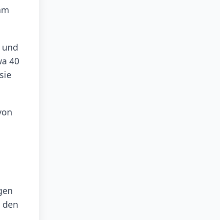
 am
k und
wa 40
sie
von
gen
r den