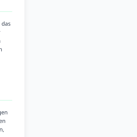
 das
r
n
n
gen
en
n,