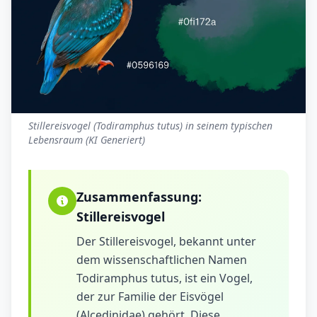
Stillereisvogel (Todiramphus tutus) in seinem typischen
Lebensraum (KI Generiert)
Zusammenfassung:
Stillereisvogel
Der Stillereisvogel, bekannt unter
dem wissenschaftlichen Namen
Todiramphus tutus, ist ein Vogel,
der zur Familie der Eisvögel
(Alcedinidae) gehört. Diese