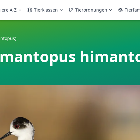
iere A-Z
Tierklassen
Tierordnungen
Tierfam
antopus)
Himantopus himant