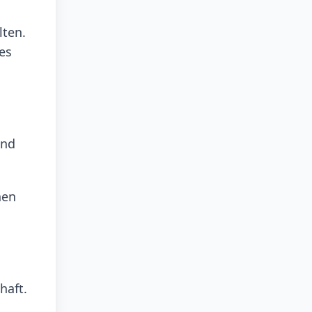
lten.
es
n
und
hen
n
haft.