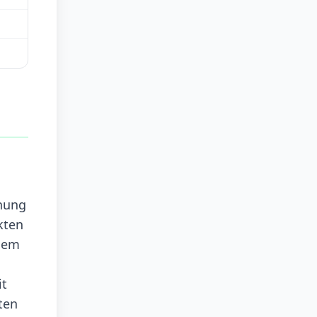
inung
kten
 dem
it
ten