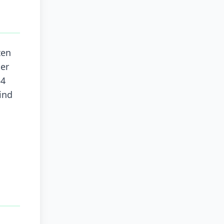
zen
der
54
ind