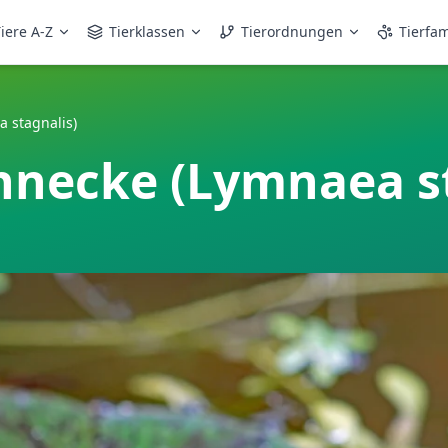
iere A-Z
Tierklassen
Tierordnungen
Tierfam
 stagnalis)
necke (Lymnaea st