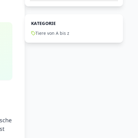
KATEGORIE
Tiere von A bis z
ische
st