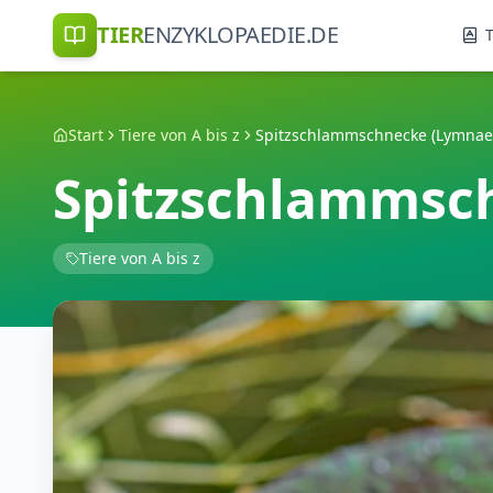
TIER
ENZYKLOPAEDIE.DE
T
Start
Tiere von A bis z
Spitzschlammschnecke (Lymnaea
Spitzschlammsch
Tiere von A bis z