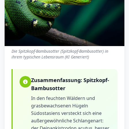
Die Spitzkopf-Bambusotter (Spitzkopf-Bambusotter) in
ihrem typischen Lebensraum (KI Generiert)
Zusammenfassung:
Spitzkopf-
Bambusotter
In den feuchten Wäldern und
grasbewachsenen Hügeln
Südostasiens versteckt sich eine
außergewöhnliche Schlangenart:
der Deinagkistrodon acutus, besser