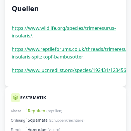
Quellen
https://www.wildlife.org/species/trimeresurus-
insularis/
.
https://www.reptileforums.co.uk/threads/trimeresuru
insularis-spitzkopf-bambusotter
.
https://www.iucnredlist.org/species/192431/1234567
SYSTEMATIK
Reptilien
Klasse
(
reptilien
)
Squamata
Ordnung
(
schuppenkriechtiere
)
Viperidae
Familie
(
vipern
)