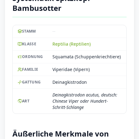
Bambusotter
--
STAMM
Reptilia (Reptilien)
KLASSE
Squamata (Schuppenkriechtiere)
ORDNUNG
Viperidae (Vipern)
FAMILIE
Deinagkistrodon
GATTUNG
Deinagkistrodon acutus, deutsch:
Chinese Viper oder Hundert-
ART
Schritt-Schlange
Äußerliche Merkmale von