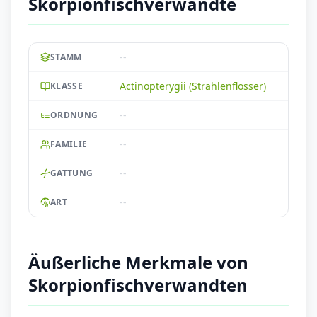
Skorpionfischverwandte
--
STAMM
Actinopterygii (Strahlenflosser)
KLASSE
--
ORDNUNG
--
FAMILIE
--
GATTUNG
--
ART
Äußerliche Merkmale von
Skorpionfischverwandten