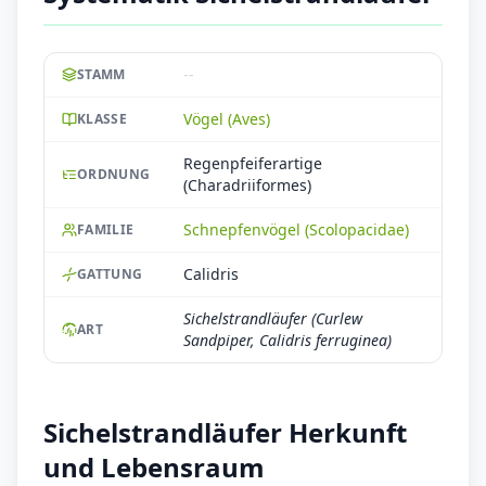
--
STAMM
Vögel (Aves)
KLASSE
Regenpfeiferartige
ORDNUNG
(Charadriiformes)
Schnepfenvögel (Scolopacidae)
FAMILIE
Calidris
GATTUNG
Sichelstrandläufer (Curlew
ART
Sandpiper, Calidris ferruginea)
Sichelstrandläufer Herkunft
und Lebensraum