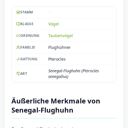
--
STAMM
Vögel
KLASSE
Taubenvögel
ORDNUNG
Flughühner
FAMILIE
Pterocles
GATTUNG
Senegal-Flughuhn (Pterocles
ART
senegallus)
Äußerliche Merkmale von
Senegal-Flughuhn