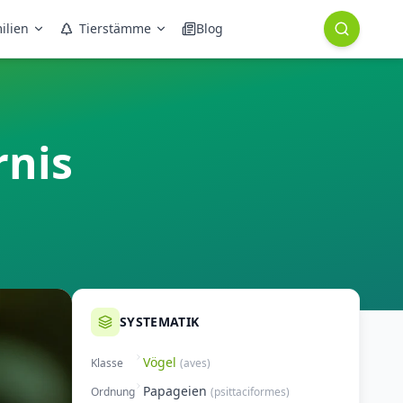
ilien
Tierstämme
Blog
rnis
SYSTEMATIK
Vögel
Klasse
(
aves
)
Papageien
Ordnung
(
psittaciformes
)