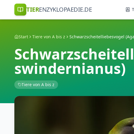
TIER
ENZYKLOPAEDIE.DE
T
Start
Tiere von A bis z
Schwarzscheitel
swindernianus)
Tiere von A bis z