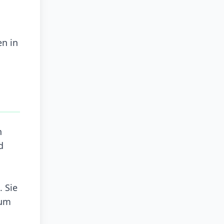
en in
n
d
. Sie
 um