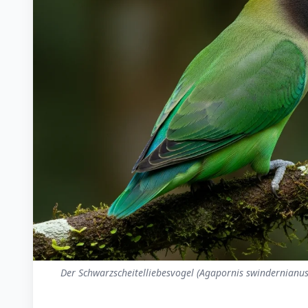
Der Schwarzscheitelliebesvogel (Agapornis swindernianus