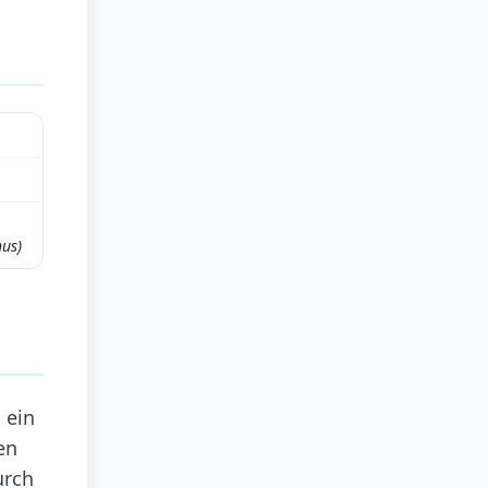
nus)
l
 ein
en
urch