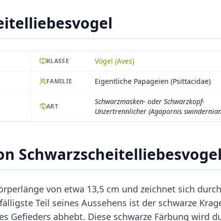
itelliebesvogel
Vögel (Aves)
KLASSE
Eigentliche Papageien (Psittacidae)
FAMILIE
Schwarzmasken- oder Schwarzkopf-
ART
Unzertrennlicher (Agapornis swindernia
n Schwarzscheitelliebesvoge
örperlänge von etwa 13,5 cm und zeichnet sich durch
älligste Teil seines Aussehens ist der schwarze Krag
des Gefieders abhebt. Diese schwarze Färbung wird d