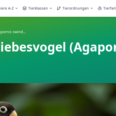
iere A-Z
Tierklassen
Tierordnungen
Tierfam
Schwarzscheitelliebesvogel (Agapornis swindernianus)
liebesvogel (Agapo