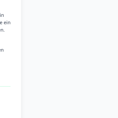
in
e ein
en.
en