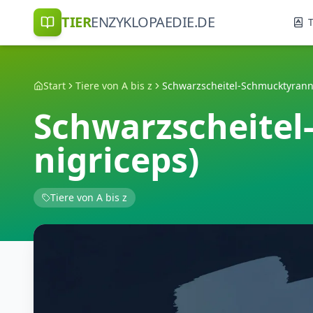
TIER
ENZYKLOPAEDIE.DE
T
Start
Tiere von A bis z
Schwarzscheitel
nigriceps)
Tiere von A bis z