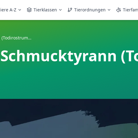
iere A-Z
Tierklassen
Tierordnungen
Tierfam
Schwarzscheitel-Schmucktyrann (Todirostrum nigriceps)
-Schmucktyrann (T