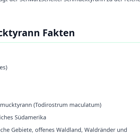
cktyrann Fakten
es)
hmucktyrann (Todirostrum maculatum)
liches Südamerika
che Gebiete, offenes Waldland, Waldränder und