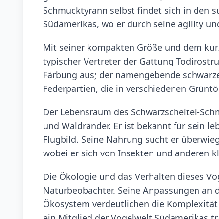
Schmucktyrann selbst findet sich in den 
Südamerikas, wo er durch seine agility und
Mit seiner kompakten Größe und dem kurze
typischer Vertreter der Gattung Todirostr
Färbung aus; der namengebende schwarze S
Federpartien, die in verschiedenen Grün
Der Lebensraum des Schwarzscheitel-Schm
und Waldränder. Er ist bekannt für sein l
Flugbild. Seine Nahrung sucht er überwieg
wobei er sich von Insekten und anderen kl
Die Ökologie und das Verhalten dieses Vog
Naturbeobachter. Seine Anpassungen an 
Ökosystem verdeutlichen die Komplexität d
ein Mitglied der Vogelwelt Südamerikas t