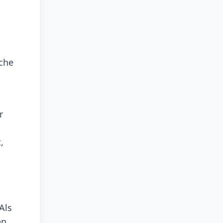
iche
r
,
d
Als
en