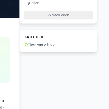
Quellen
Nach oben
KATEGORIE
Tiere von A bis z
lie
l-