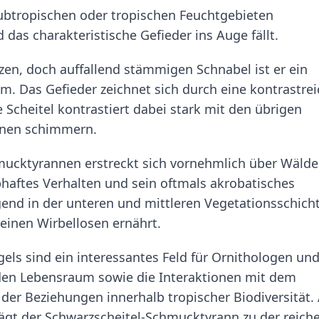
subtropischen oder tropischen Feuchtgebieten
 das charakteristische Gefieder ins Auge fällt.
n, doch auffallend stämmigen Schnabel ist er ein
um. Das Gefieder zeichnet sich durch eine kontrastre
cheitel kontrastiert dabei stark mit den übrigen
tönen schimmern.
ucktyrannen erstreckt sich vornehmlich über Wälde
ebhaftes Verhalten und sein oftmals akrobatisches
end in der unteren und mittleren Vegetationsschicht
einen Wirbellosen ernährt.
els sind ein interessantes Feld für Ornithologen un
den Lebensraum sowie die Interaktionen mit dem
er Beziehungen innerhalb tropischer Biodiversität. 
rägt der Schwarzscheitel-Schmucktyrann zu der reich