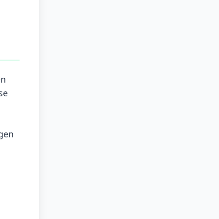
en
se
ngen
u