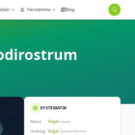
ilien
Tierstämme
Blog
odirostrum
SYSTEMATIK
Vögel
Klasse
(
aves
)
Vögel
Ordnung
(
passeriformes
)