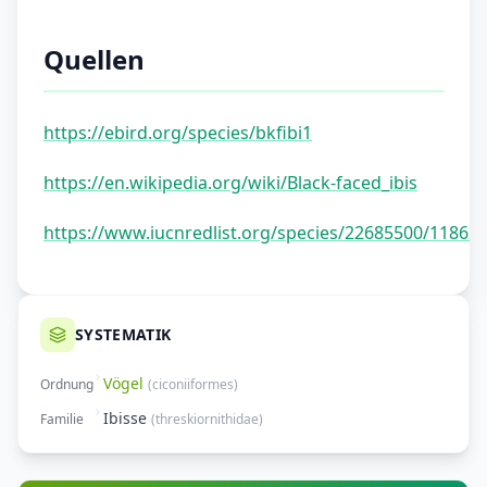
Quellen
https://ebird.org/species/bkfibi1
https://en.wikipedia.org/wiki/Black-faced_ibis
https://www.iucnredlist.org/species/22685500/11862
SYSTEMATIK
Vögel
Ordnung
(
ciconiiformes
)
Ibisse
Familie
(
threskiornithidae
)