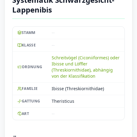
Lappenibis
--
STAMM
--
KLASSE
Schreitvögel (Ciconiiformes) oder
Ibisse und Löffler
ORDNUNG
(Threskiornithidae), abhängig
von der Klassifikation
Ibisse (Threskiornithidae)
FAMILIE
Theristicus
GATTUNG
--
ART