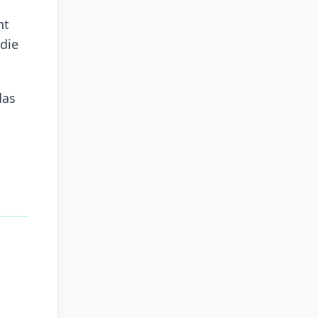
ht
 die
das