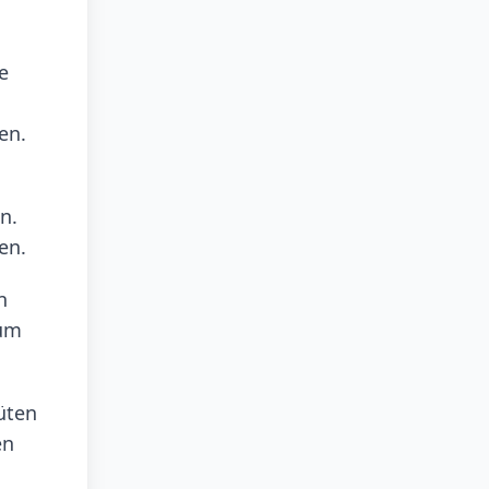
e
en.
n.
en.
n
aum
üten
en