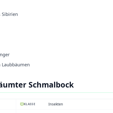
 Sibirien
änger
on Laubbäumen
säumter Schmalbock
Insekten
KLASSE