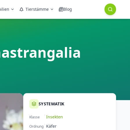
ilien
Tierstämme
Blog
astrangalia
SYSTEMATIK
Insekten
Klasse
Käfer
Ordnung