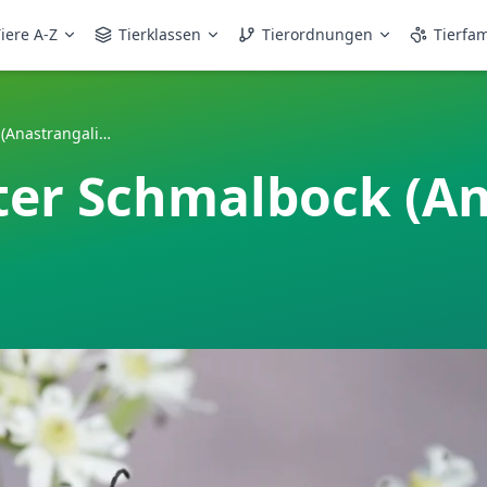
iere A-Z
Tierklassen
Tierordnungen
Tierfam
Schwarzgesäumter Schmalbock (Anastrangalia dubia)
er Schmalbock (An