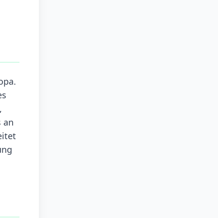
opa.
es
,
 an
itet
ung