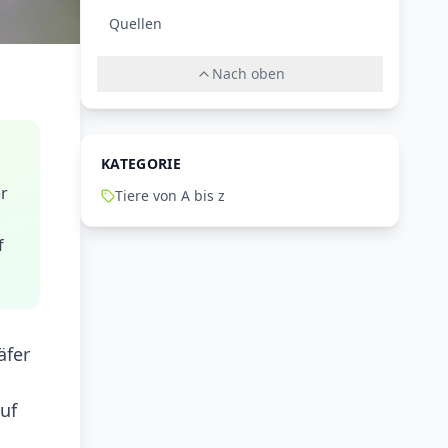
Quellen
Nach oben
KATEGORIE
er
Tiere von A bis z
f
äfer
uf