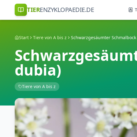
TIER
ENZYKLOPAEDIE.DE
T
Start
Tiere von A bis z
Schwarzgesäumt
dubia)
Tiere von A bis z