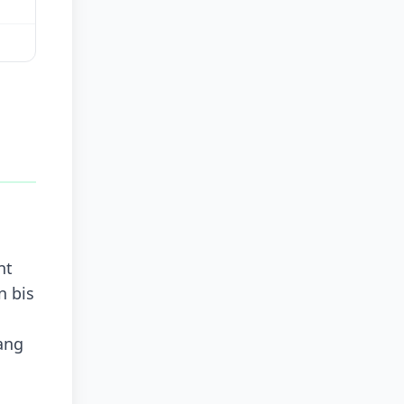
nt
n bis
ang