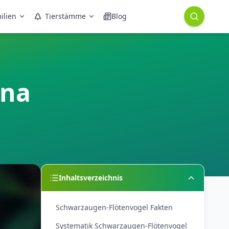
ilien
Tierstämme
Blog
ina
Inhaltsverzeichnis
Schwarzaugen-Flötenvogel Fakten
Systematik Schwarzaugen-Flötenvogel