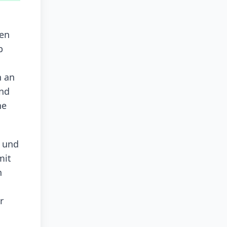
hen
b
h an
und
he
g und
mit
n
r