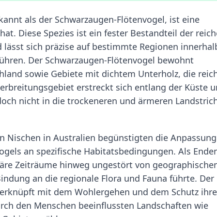
nnt als der Schwarzaugen-Flötenvogel, ist eine
hat. Diese Spezies ist ein fester Bestandteil der reic
 lässt sich präzise auf bestimmte Regionen innerhal
führen. Der Schwarzaugen-Flötenvogel bewohnt
land sowie Gebiete mit dichtem Unterholz, die reic
erbreitungsgebiet erstreckt sich entlang der Küste 
doch nicht in die trockeneren und ärmeren Landstric
en Nischen in Australien begünstigten die Anpassun
ogels an spezifische Habitatsbedingungen. Als Ende
ionäre Zeiträume hinweg ungestört von geographische
Bindung an die regionale Flora und Fauna führte. Der
 verknüpft mit dem Wohlergehen und dem Schutz ihre
rch den Menschen beeinflussten Landschaften wie