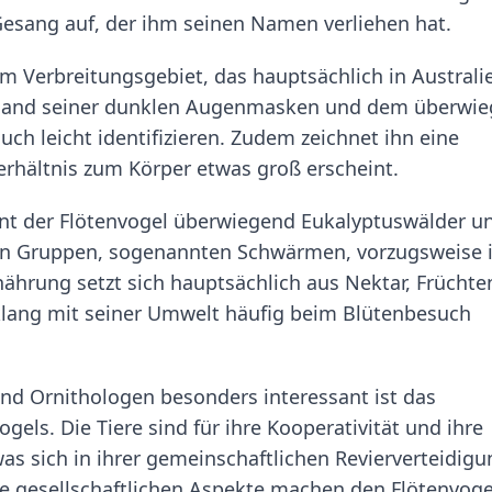
esang auf, der ihm seinen Namen verliehen hat.
m Verbreitungsgebiet, das hauptsächlich in Australi
anhand seiner dunklen Augenmasken und dem überwi
ch leicht identifizieren. Zudem zeichnet ihn eine
Verhältnis zum Körper etwas groß erscheint.
nt der Flötenvogel überwiegend Eukalyptuswälder u
 in Gruppen, sogenannten Schwärmen, vorzugsweise 
ährung setzt sich hauptsächlich aus Nektar, Früchte
lang mit seiner Umwelt häufig beim Blütenbesuch
und Ornithologen besonders interessant ist das
els. Die Tiere sind für ihre Kooperativität und ihre
s sich in ihrer gemeinschaftlichen Revierverteidigu
se gesellschaftlichen Aspekte machen den Flötenvoge