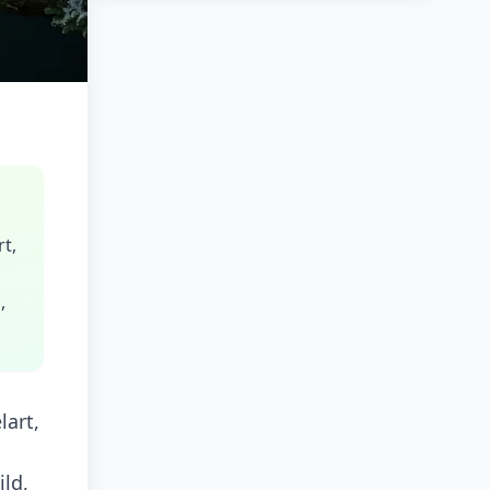
t,
,
lart,
ild,