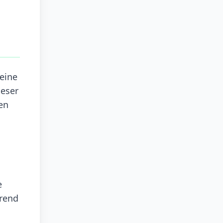
 eine
ieser
en
e
hrend