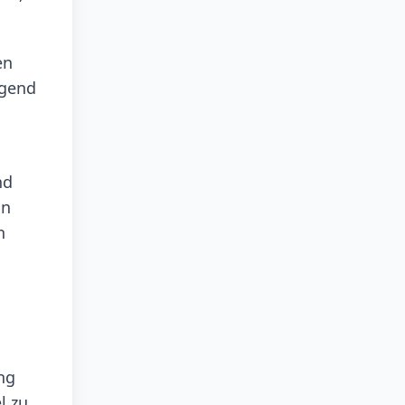
en
egend
nd
in
n
ng
l zu