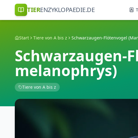
TIER
ENZYKLOPAEDIE.DE
T
Start
Tiere von A bis z
Schwarzaugen-F
melanophrys)
Tiere von A bis z