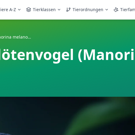
iere A-Z
Tierklassen
Tierordnungen
Tierfam
Schwarzaugen-Flötenvogel (Manorina melanophrys)
lötenvogel (Manor