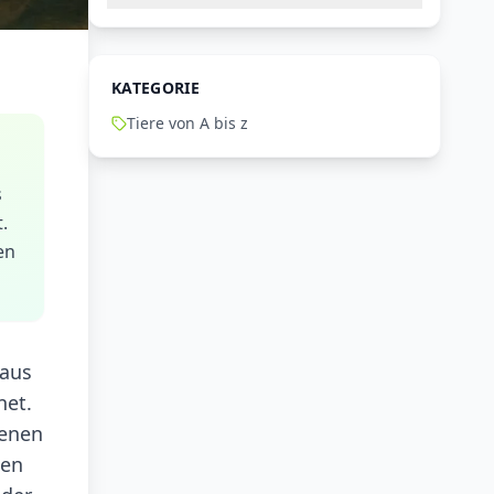
KATEGORIE
Tiere von A bis z
s
.
en
 aus
net.
kenen
hen