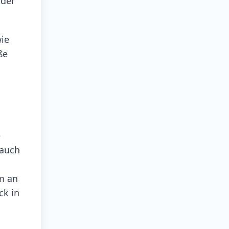
 der
wie
ße
e
 auch
m an
ck in