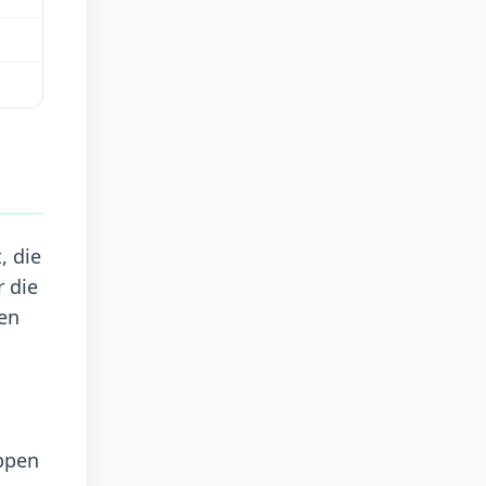
, die
r die
den
ppen