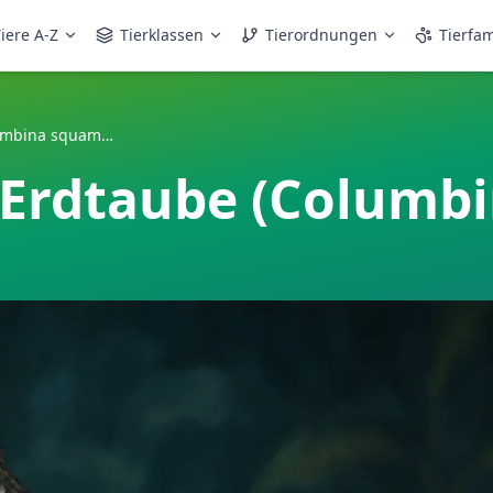
iere A-Z
Tierklassen
Tierordnungen
Tierfam
Schuppenbauch-Erdtaube (Columbina squammata)
Erdtaube (Columb