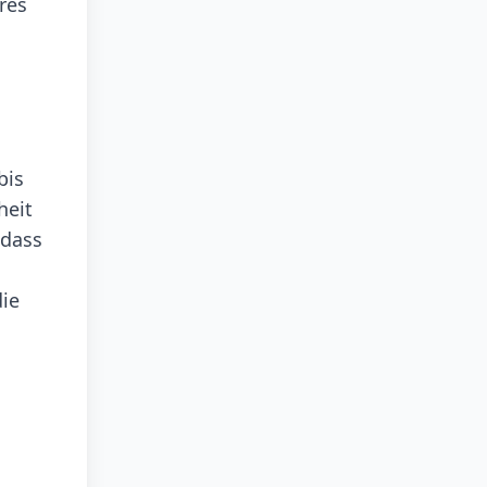
res
bis
heit
 dass
die