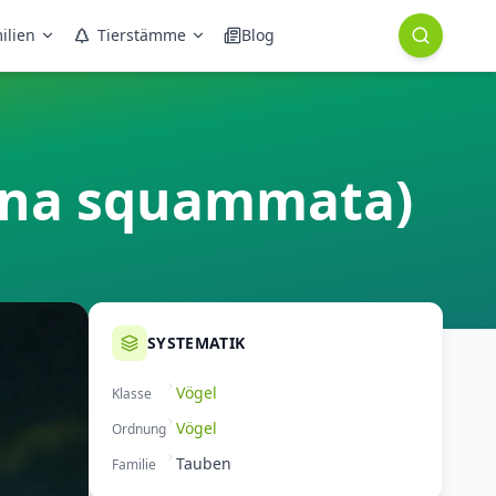
ilien
Tierstämme
Blog
ina squammata)
SYSTEMATIK
Vögel
Klasse
Vögel
Ordnung
Tauben
Familie