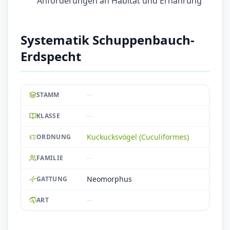
Anforderungen an Habitat und Ernährung
Systematik Schuppenbauch-
Erdspecht
--
STAMM
--
KLASSE
Kuckucksvögel (Cuculiformes)
ORDNUNG
--
FAMILIE
Neomorphus
GATTUNG
--
ART