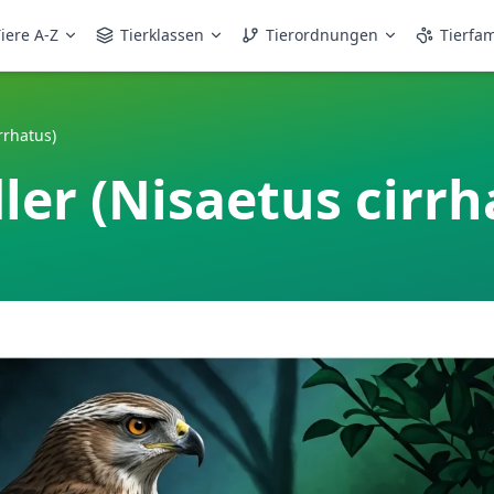
iere A-Z
Tierklassen
Tierordnungen
Tierfam
rrhatus)
er (Nisaetus cirrh