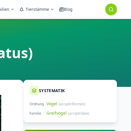
ilien
Tierstämme
Blog
atus)
SYSTEMATIK
Vögel
Ordnung
(
accipitriformes
)
Greifvögel
Familie
(
accipitridae
)