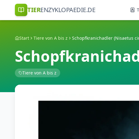
TIER
ENZYKLOPAEDIE.DE
T
Start
Tiere von A bis z
Schopfkranichadler (Nisaetus ci
Schopfkranichadl
Tiere von A bis z