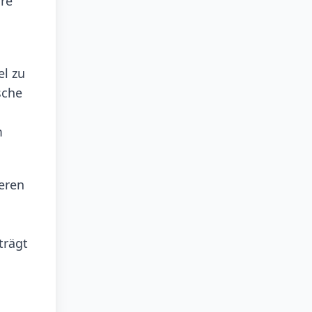
hre
l zu
sche
m
eren
trägt