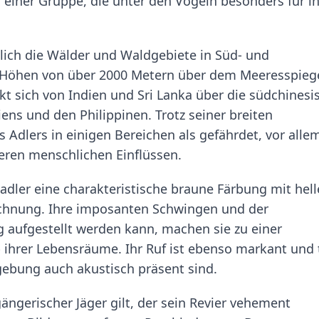
 einer Gruppe, die unter den Vögeln besonders für i
ich die Wälder und Waldgebiete in Süd- und
n Höhen von über 2000 Metern über dem Meeresspiege
ckt sich von Indien und Sri Lanka über die südchinesi
ens und den Philippinen. Trotz seiner breiten
 Adlers in einigen Bereichen als gefährdet, vor alle
ren menschlichen Einflüssen.
adler eine charakteristische braune Färbung mit hell
ichnung. Ihre imposanten Schwingen und der
 aufgestellt werden kann, machen sie zu einer
ihrer Lebensräume. Ihr Ruf ist ebenso markant und 
mgebung auch akustisch präsent sind.
ängerischer Jäger gilt, der sein Revier vehement