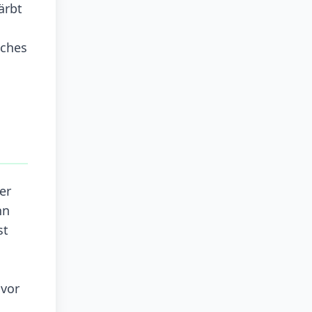
ärbt
aches
er
hn
st
 vor