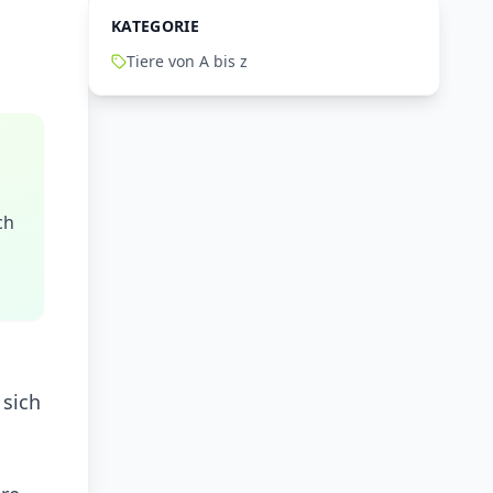
KATEGORIE
Tiere von A bis z
ch
 sich