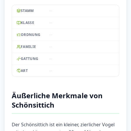
--
STAMM
--
KLASSE
--
ORDNUNG
--
FAMILIE
--
GATTUNG
--
ART
Äußerliche Merkmale von
Schönsittich
Der Schönsittich ist ein kleiner, zierlicher Vogel