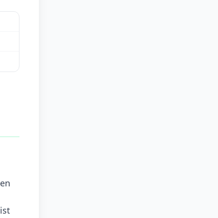
men
ist