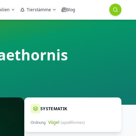
ilien
Tierstämme
Blog
aethornis
SYSTEMATIK
Vögel
Ordnung
(
apodiformes
)