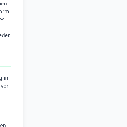
ben
form
es
eder.
g in
 von
len