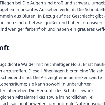
im Fliegen bei.Die Augen sind groß und schwarz, umge
ogel ein markantes Aussehen verleiht. Die Schnabel
mmeln aus Blüten. In Bezug auf das Geschlecht gibt 
nnchen sind oft etwas größer und haben intensivere
sind weniger farbenfroh und haben ein graueres Gefi
nft
t dichte Wälder mit reichhaltiger Flora. Er ist häufi
anzutreffen. Diese Höhenlagen bieten eine Vielzahl
tscheidend sind. Die Art zeigt eine bemerkenswerte
 Lebensräume; sie kann sowohl in unberührten
ten überleben.Die Herkunft des Schlitzschwanz-
Regionen Mittelamerikas sowie im nördlichen Teil
nn sich saisonal bewegen, um optimale Nahrungsquel