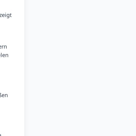
zeigt
ern
elen
üßen
e