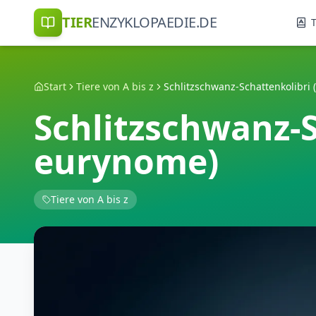
TIER
ENZYKLOPAEDIE.DE
T
Start
Tiere von A bis z
Schlitzschwanz-S
eurynome)
Tiere von A bis z