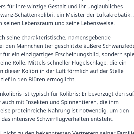
s für ihre winzige Gestalt und ihr unglaubliches
wanz-Schattenkolibri, ein Meister der Luftakrobatik, 
an seinen Lebensraum und seine Lebensweise.
urch seine charakteristische, namensgebende
 bei den Männchen tief geschlitzte äußere Schwanzfed
 für ein einzigartiges Erscheinungsbild, sondern spi
ne Rolle. Mittels schneller Flügelschläge, die ein
ieser Kolibri in der Luft förmlich auf der Stelle
ief in den Blüten ermöglicht.
olibris ist typisch für Kolibris: Er bevorzugt den s
r auch mit Insekten und Spinnentieren, die ihm
enweise proteinreiche Nahrung ist notwendig, um den
das intensive Schwirrflugverhalten entsteht.
 nicht zu den bekanntesten Vertretern seiner Famili