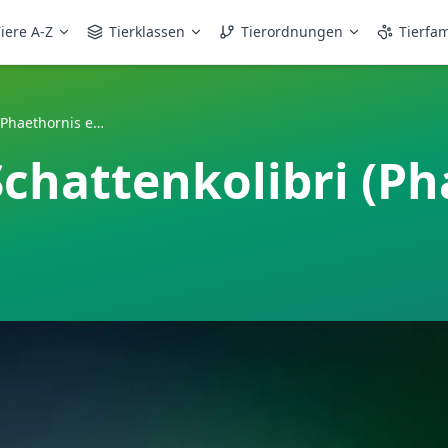
iere A-Z
Tierklassen
Tierordnungen
Tierfam
Schlitzschwanz-Schattenkolibri (Phaethornis eurynome)
chattenkolibri (Ph