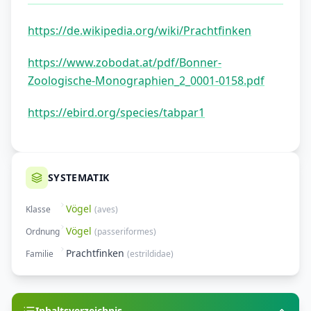
https://de.wikipedia.org/wiki/Prachtfinken
https://www.zobodat.at/pdf/Bonner-
Zoologische-Monographien_2_0001-0158.pdf
https://ebird.org/species/tabpar1
SYSTEMATIK
Vögel
Klasse
(
aves
)
Vögel
Ordnung
(
passeriformes
)
Prachtfinken
Familie
(
estrildidae
)
Inhaltsverzeichnis