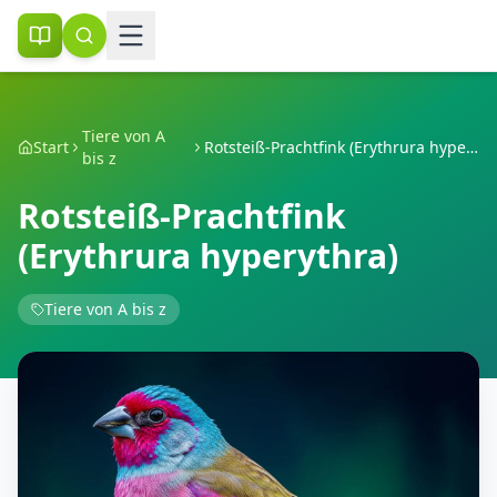
Tiere von A
Start
Rotsteiß-Prachtfink (Erythrura hyperythra)
bis z
Rotsteiß-Prachtfink
(Erythrura hyperythra)
Tiere von A bis z