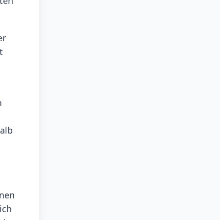
nten
er
t
m
alb
enen
ich