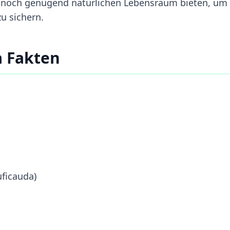
ie noch genügend natürlichen Lebensraum bieten, um
zu sichern.
 Fakten
ficauda)