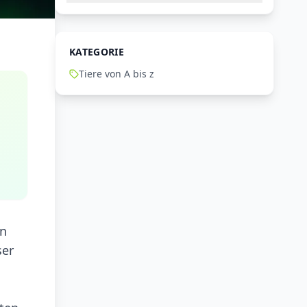
KATEGORIE
Tiere von A bis z
in
ser