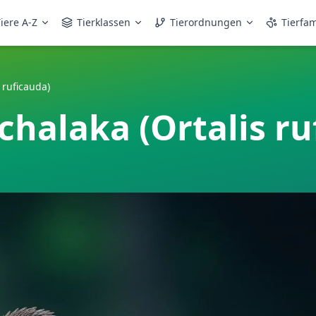
iere A-Z
Tierklassen
Tierordnungen
Tierfam
 ruficauda)
halaka (Ortalis ru