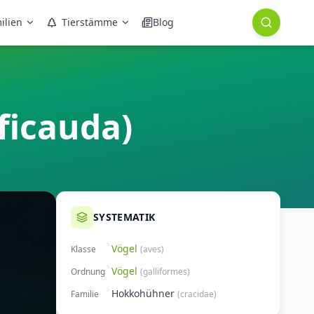
ilien
Tierstämme
Blog
ficauda)
SYSTEMATIK
Vögel
Klasse
(
aves
)
Vögel
Ordnung
(
galliformes
)
Hokkohühner
Familie
(
cracidae
)