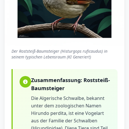
Der Roststeiß-Baumsteiger (Histurgops ruficaudus) in
seinem typischen Lebensraum (KI Generiert)
Zusammenfassung:
Roststeiß-
Baumsteiger
Die Algerische Schwalbe, bekannt
unter dem zoologischen Namen
Hirundo perdita, ist eine Vogelart
aus der Familie der Schwalben
(Hirundinidae). Diese Tiere sind Teil