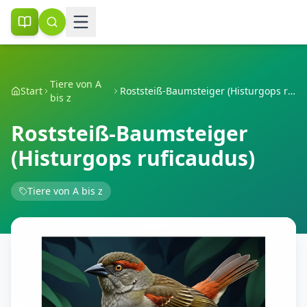
Tiere von A
Start
Roststeiß-Baumsteiger (Histurgops ruficaudus)
bis z
Roststeiß-Baumsteiger
(Histurgops ruficaudus)
Tiere von A bis z