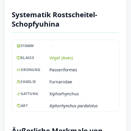
Systematik Rostscheitel-
Schopfyuhina
--
STAMM
Vögel (Aves)
KLASSE
Passeriformes
ORDNUNG
Furnariidae
FAMILIE
Xiphorhynchus
GATTUNG
Xiphorhynchus pardalotus
ART
Äußerliche Merkmale von