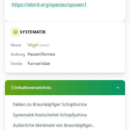
https://ebird.org/species/spoxen1
SYSTEMATIK
Vögel
Klasse
(
aves
)
Passeriformes
Ordnung
Furnariidae
Familie
Inhaltsverzeichnis
Fakten zu Braunköpfiger Schopfuirina
Systematik Rostscheitel-Schopfyuhina
Äußerliche Merkmale von Braunköpfiger...