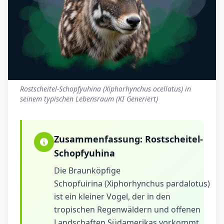
Rostscheitel-Schopfyuhina (Xiphorhynchus ocellatus) in
seinem typischen Lebensraum (KI Generiert)
Zusammenfassung:
Rostscheitel-
Schopfyuhina
Die Braunköpfige
Schopfuirina (Xiphorhynchus pardalotus)
ist ein kleiner Vogel, der in den
tropischen Regenwäldern und offenen
Landschaften Südamerikas vorkommt.