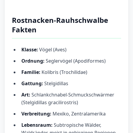
Rostnacken-Rauhschwalbe
Fakten
Klasse:
Vögel (Aves)
Ordnung:
Seglervögel (Apodiformes)
Familie:
Kolibris (Trochilidae)
Gattung:
Stelgidillas
Art:
Schlankchnabel-Schmuckschwärmer
(Stelgidillas gracilirostris)
Verbreitung:
Mexiko, Zentralamerika
Lebensraum:
Subtropische Wälder,
Waldränder, meist in gebirgigen Regionen