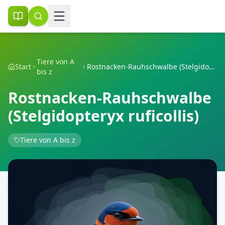
Tiere von A
Start
Rostnacken-Rauhschwalbe (Stelgidopteryx ruficollis)
bis z
Rostnacken-Rauhschwalbe
(Stelgidopteryx ruficollis)
Tiere von A bis z