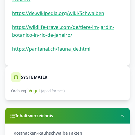
https://de.wikipedia.org/wiki/Schwalben
https://wildlife-travel.com/de/tiere-im-jardin-
botanico-in-rio-de-janeiro/
https://pantanal.ch/fauna_de.html
SYSTEMATIK
Vögel
Ordnung
(
apodiformes
)
Inhaltsverzeichnis
Rostnacken-Rauhschwalbe Fakten