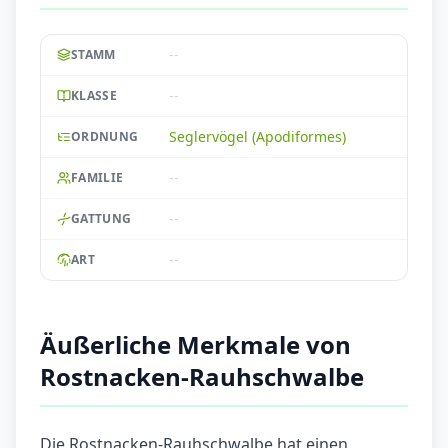
--
STAMM
--
KLASSE
Seglervögel (Apodiformes)
ORDNUNG
--
FAMILIE
--
GATTUNG
--
ART
Äußerliche Merkmale von
Rostnacken-Rauhschwalbe
Die Rostnacken-Rauhschwalbe hat einen