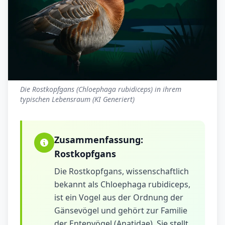
Die Rostkopfgans (Chloephaga rubidiceps) in ihrem
typischen Lebensraum (KI Generiert)
Zusammenfassung:
Rostkopfgans
Die Rostkopfgans, wissenschaftlich
bekannt als Chloephaga rubidiceps,
ist ein Vogel aus der Ordnung der
Gänsevögel und gehört zur Familie
der Entenvögel (Anatidae). Sie stellt