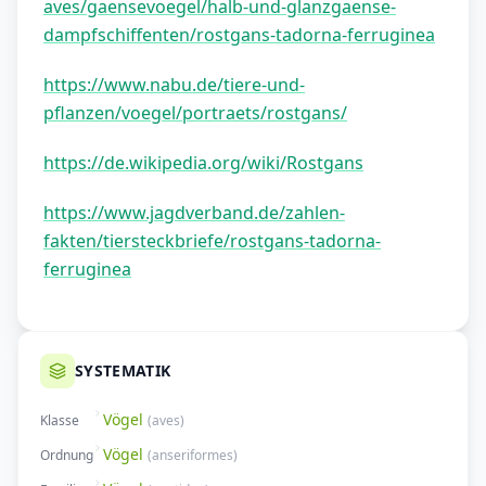
aves/gaensevoegel/halb-und-glanzgaense-
dampfschiffenten/rostgans-tadorna-ferruginea
https://www.nabu.de/tiere-und-
pflanzen/voegel/portraets/rostgans/
https://de.wikipedia.org/wiki/Rostgans
https://www.jagdverband.de/zahlen-
fakten/tiersteckbriefe/rostgans-tadorna-
ferruginea
SYSTEMATIK
Vögel
Klasse
(
aves
)
Vögel
Ordnung
(
anseriformes
)