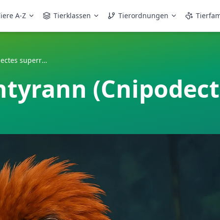
iere A-Z
Tierklassen
Tierordnungen
Tierfam
Rostbauch-Buschtyrann (Cnipodectes superrufus)
tyrann (Cnipodect