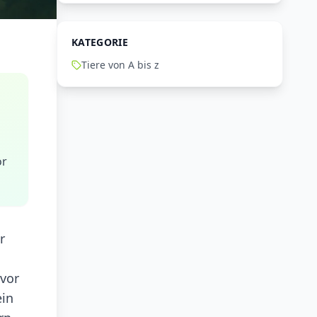
KATEGORIE
Tiere von A bis z
or
r
 vor
ein