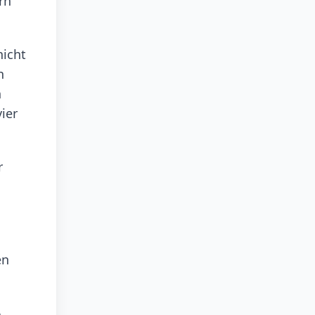
rn
nicht
n
n
ier
r
en