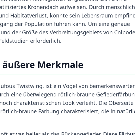
ratifiziertes Kronendach aufweisen. Durch menschlic
und Habitatverlust, könnte sein Lebensraum empfind
kgang der Population führen kann. Um eine genaue
und der Größe des Verbreitungsgebiets von Cnipode
Feldstudien erforderlich.
n äußere Merkmale
Rufous Twistwing, ist ein Vogel von bemerkenswerter
durch eine überwiegend rötlich-braune Gefiederfärbu
noch charakteristischen Look verleiht. Die Oberseite
rötlich-braune Färbung charakterisiert, die in natürl
h oft etwas heller als das Rückengefieder. Diese Färbu