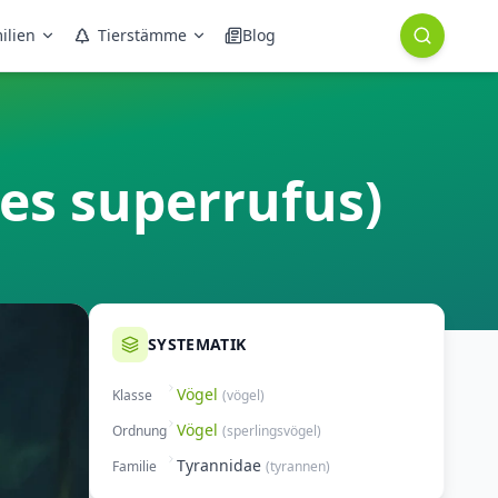
ilien
Tierstämme
Blog
es superrufus)
SYSTEMATIK
Vögel
Klasse
(
vögel
)
Vögel
Ordnung
(
sperlingsvögel
)
Tyrannidae
Familie
(
tyrannen
)