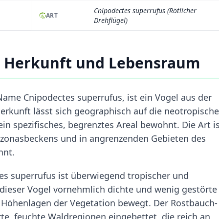
Cnipodectes superrufus (Rötlicher
ART
Drehflügel)
 Herkunft und Lebensraum
Name Cnipodectes superrufus, ist ein Vogel aus der
Herkunft lässt sich geographisch auf die neotropisch
n spezifisches, begrenztes Areal bewohnt. Die Art i
azonasbeckens und in angrenzenden Gebieten des
nnt.
s superrufus ist überwiegend tropischer und
dieser Vogel vornehmlich dichte und wenig gestörte
en Höhenlagen der Vegetation bewegt. Der Rostbauch-
te, feuchte Waldregionen eingebettet, die reich an