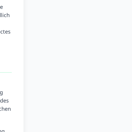
he
lich
ctes
ng
 des
ichen
ng