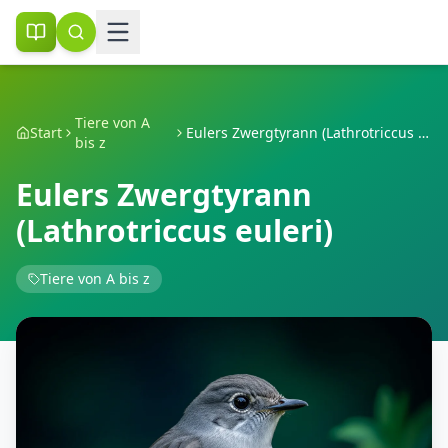
Tiere von A
Start
Eulers Zwergtyrann (Lathrotriccus euleri)
bis z
Eulers Zwergtyrann
(Lathrotriccus euleri)
Tiere von A bis z