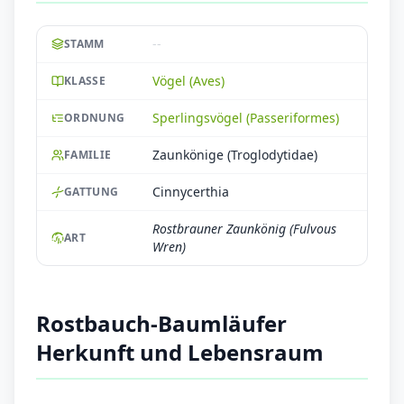
--
STAMM
Vögel (Aves)
KLASSE
Sperlingsvögel (Passeriformes)
ORDNUNG
Zaunkönige (Troglodytidae)
FAMILIE
Cinnycerthia
GATTUNG
Rostbrauner Zaunkönig (Fulvous
ART
Wren)
Rostbauch-Baumläufer
Herkunft und Lebensraum