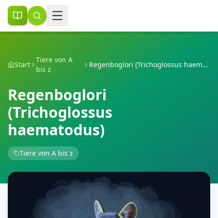
Tiere von A
Start
Regenboglori (Trichoglossus haematodus)
bis z
Regenboglori
(Trichoglossus
haematodus)
Tiere von A bis z