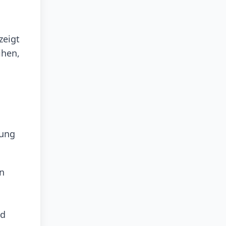
zeigt
ihen,
rung
en
nd