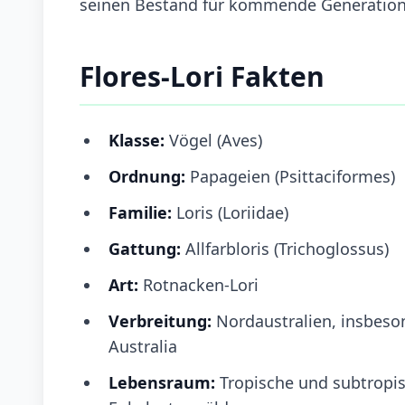
seinen Bestand für kommende Generation
Flores-Lori Fakten
Klasse:
Vögel (Aves)
Ordnung:
Papageien (Psittaciformes)
Familie:
Loris (Loriidae)
Gattung:
Allfarbloris (Trichoglossus)
Art:
Rotnacken-Lori
Verbreitung:
Nordaustralien, insbeso
Australia
Lebensraum:
Tropische und subtropi