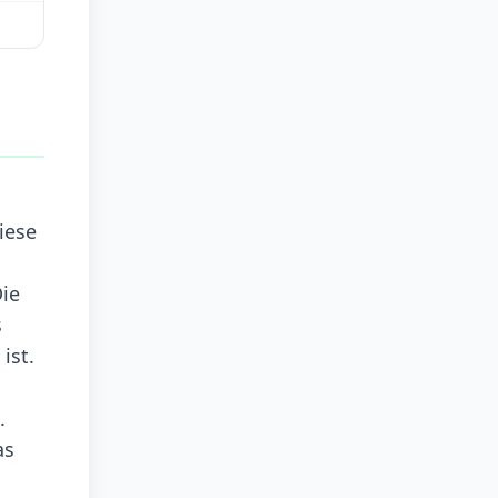
iese
Die
s
ist.
.
as