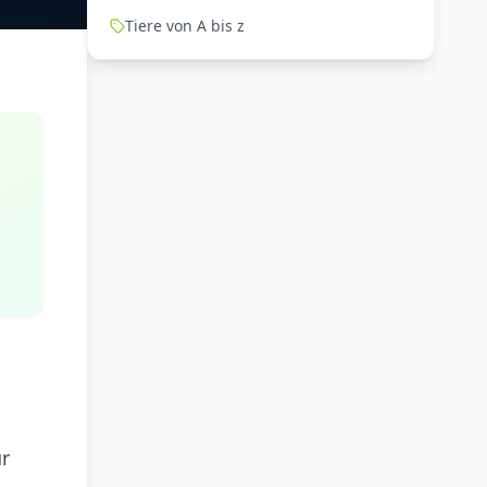
Tiere von A bis z
ür