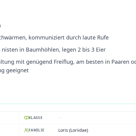
m
 Schwärmen, kommuniziert durch laute Rufe
isten in Baumhöhlen, legen 2 bis 3 Eier
ltung mit genügend Freiflug, am besten in Paaren o
ung geeignet
--
KLASSE
Loris (Loriidae)
FAMILIE