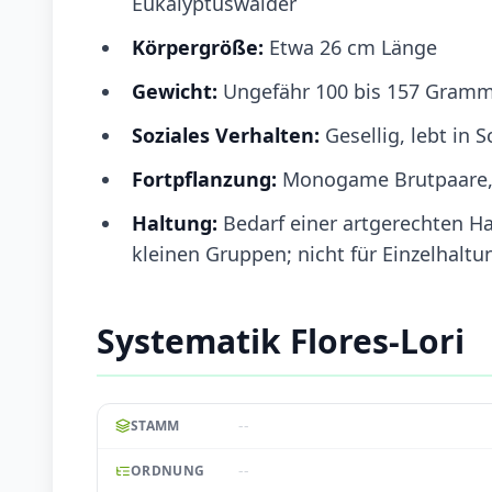
Eukalyptuswälder
Körpergröße:
Etwa 26 cm Länge
Gewicht:
Ungefähr 100 bis 157 Gram
Soziales Verhalten:
Gesellig, lebt in
Fortpflanzung:
Monogame Brutpaare, n
Haltung:
Bedarf einer artgerechten Ha
kleinen Gruppen; nicht für Einzelhalt
Systematik Flores-Lori
--
STAMM
--
ORDNUNG