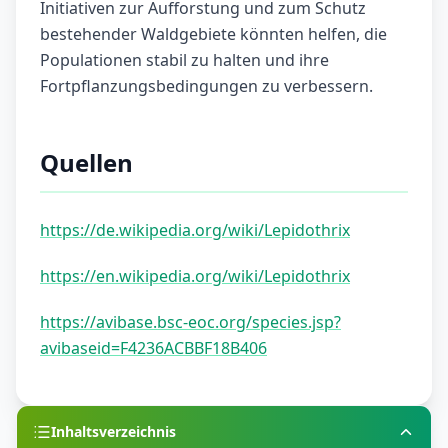
Initiativen zur Aufforstung und zum Schutz
bestehender Waldgebiete könnten helfen, die
Populationen stabil zu halten und ihre
Fortpflanzungsbedingungen zu verbessern.
Quellen
https://de.wikipedia.org/wiki/Lepidothrix
https://en.wikipedia.org/wiki/Lepidothrix
https://avibase.bsc-eoc.org/species.jsp?
avibaseid=F4236ACBBF18B406
Inhaltsverzeichnis