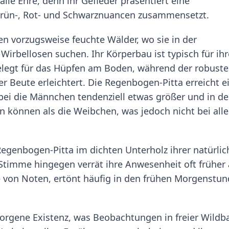
e Ehre, denn ihr Gefieder präsentiert eine
, Grün-, Rot- und Schwarznuancen zusammensetzt.
n vorzugsweise feuchte Wälder, wo sie in der
Wirbellosen suchen. Ihr Körperbau ist typisch für ihr
elegt für das Hüpfen am Boden, während der robuste
r Beute erleichtert. Die Regenbogen-Pitta erreicht e
ei die Männchen tendenziell etwas größer und in de
n können als die Weibchen, was jedoch nicht bei all
 Regenbogen-Pitta im dichten Unterholz ihrer natürli
timme hingegen verrät ihre Anwesenheit oft früher 
rie von Noten, ertönt häufig in den frühen Morgenstu
borgene Existenz, was Beobachtungen in freier Wildb