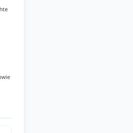
hte
owie