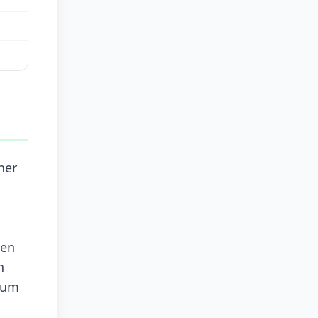
ner
gen
n
, um