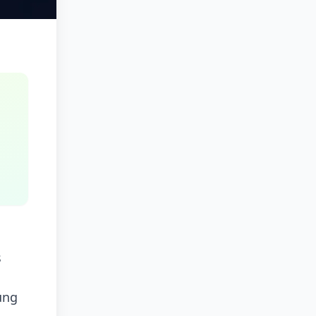
s
s
ung