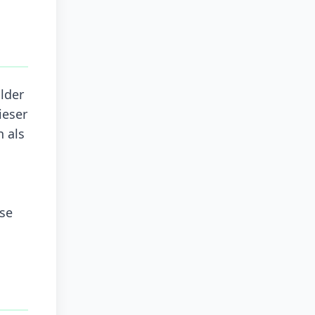
lder
ieser
n als
ese