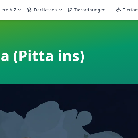
iere A-Z
Tierklassen
Tierordnungen
Tierfam
 (Pitta ins)