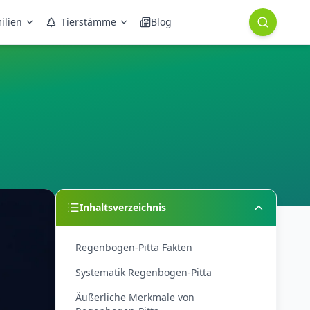
ilien
Tierstämme
Blog
Inhaltsverzeichnis
Regenbogen-Pitta Fakten
Systematik Regenbogen-Pitta
Äußerliche Merkmale von