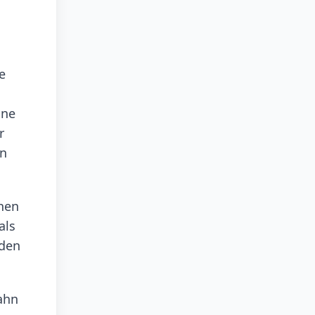
e
ine
r
en
chen
als
nden
ahn